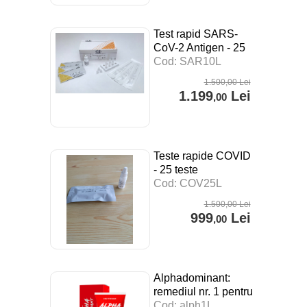
Test rapid SARS-
CoV-2 Antigen - 25
teste
Cod: SAR10L
1.500
,00
Lei
1.199
Lei
,00
Teste rapide COVID
- 25 teste
Cod: COV25L
1.500
,00
Lei
999
Lei
,00
Alphadominant:
remediul nr. 1 pentru
mărirea penisului
Cod: alph1L