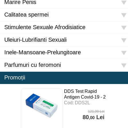
Marire Penis
Calitatea spermei
Stimulente Sexuale Afrodisiatice
Uleiuri-Lubrifianti Sexuali
Inele-Mansoane-Prelungitoare
Parfumuri cu feromoni
Promoții
DDS Test Rapid
Antigen Covid-19 - 2
buc
Cod: DDS2L
121
,00
Lei
80
Lei
,00